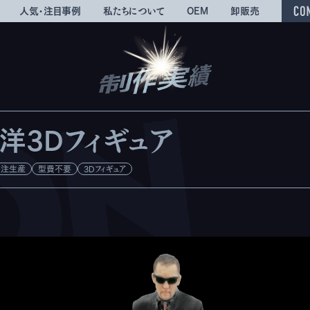
人気・注目事例
私たちについて
OEM
卸販売
洋3Dフィギュア
受注生産
型費不要
3Dフィギュア